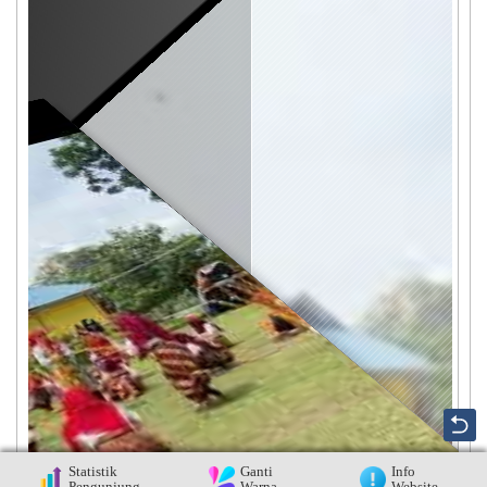
Pelepasan Kelas XII
SMAN 1 BUNGURAN
UTARA
Statistik
Ganti
Info
Pengunjung
Warna
Website